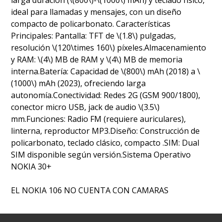
larga duración (\(800\)-\(1000\) mAh) y teclado físico,
ideal para llamadas y mensajes, con un diseño
compacto de policarbonato. Características
Principales: Pantalla: TFT de \(1.8\) pulgadas,
resolución \(120\times 160\) píxeles.Almacenamiento
y RAM: \(4\) MB de RAM y \(4\) MB de memoria
interna.Batería: Capacidad de \(800\) mAh (2018) a \
(1000\) mAh (2023), ofreciendo larga
autonomía.Conectividad: Redes 2G (GSM 900/1800),
conector micro USB, jack de audio \(3.5\)
mm.Funciones: Radio FM (requiere auriculares),
linterna, reproductor MP3.Diseño: Construcción de
policarbonato, teclado clásico, compacto .SIM: Dual
SIM disponible según versión.Sistema Operativo
NOKIA 30+
EL NOKIA 106 NO CUENTA CON CAMARAS