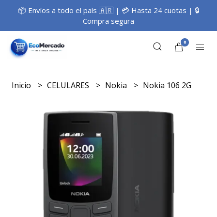
📦 Envíos a todo el país 🇦🇷 | 💳 Hasta 24 cuotas | 🔒
Compra segura
0
Inicio
CELULARES
Nokia
Nokia 106 2G