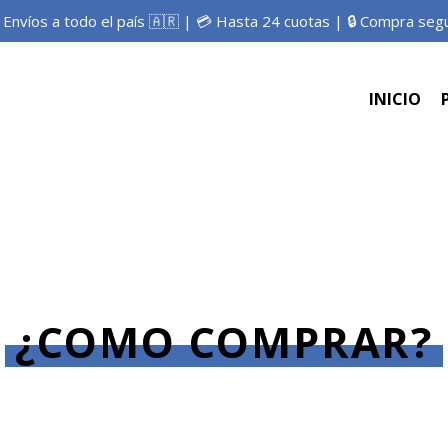
 Envíos a todo el país 🇦🇷 | 💳 Hasta 24 cuotas | 🔒 Compra seg
INICIO
¿COMO COMPRAR?