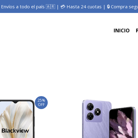
 Envíos a todo el país 🇦🇷 | 💳 Hasta 24 cuotas | 🔒 Compra seg
INICIO
25%
OFF