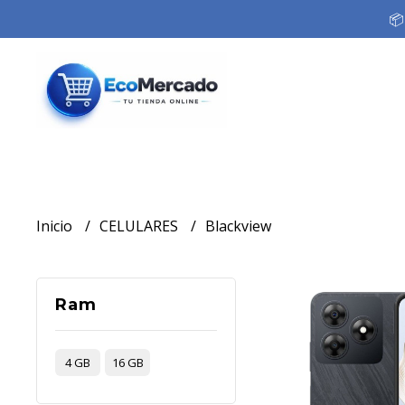
📦
Inicio
CELULARES
Blackview
Ram
4 GB
16 GB