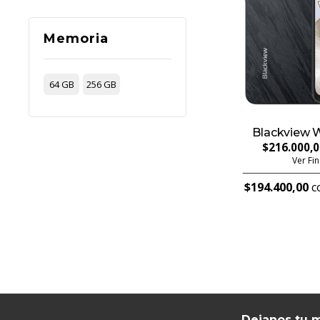
Memoria
64 GB
256 GB
Blackview 
$216.000,
Ver Fi
$194.400,00
co
Dejanos tu m