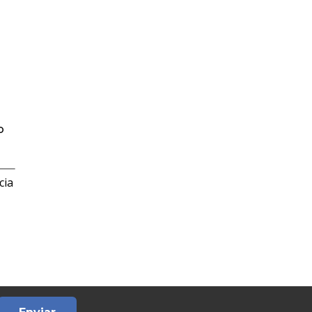
b
cia