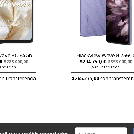
Wave 8C 64Gb
Blackview Wave 8 256G
00
$294.750,00
$288.000,00
$393.000,00
nanciación
Ver Financiación
n transferencia
$265.275,00
con transferen
ail para recibir novedades