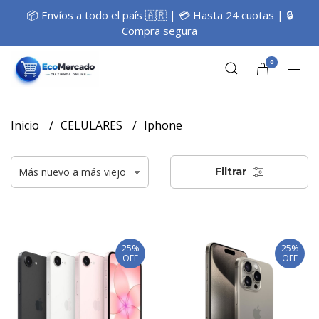
📦 Envíos a todo el país 🇦🇷 | 💳 Hasta 24 cuotas | 🔒
Compra segura
0
Inicio
CELULARES
Iphone
Filtrar
25%
25%
OFF
OFF