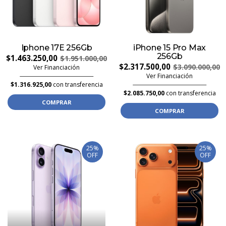
Iphone 17E 256Gb
iPhone 15 Pro Max
256Gb
$1.463.250,00
$1.951.000,00
$2.317.500,00
$3.090.000,00
Ver Financiación
Ver Financiación
$1.316.925,00
con transferencia
$2.085.750,00
con transferencia
COMPRAR
COMPRAR
25%
25%
OFF
OFF