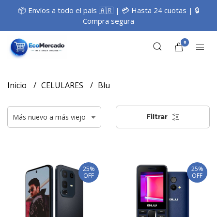
📦 Envíos a todo el país 🇦🇷 | 💳 Hasta 24 cuotas | 🔒
Compra segura
0
Inicio
CELULARES
Blu
Filtrar
25%
25%
OFF
OFF