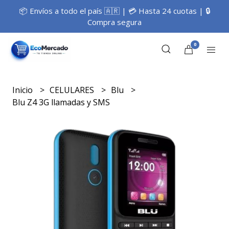
📦 Envíos a todo el país 🇦🇷 | 💳 Hasta 24 cuotas | 🔒
Compra segura
0
Inicio
CELULARES
Blu
Blu Z4 3G llamadas y SMS