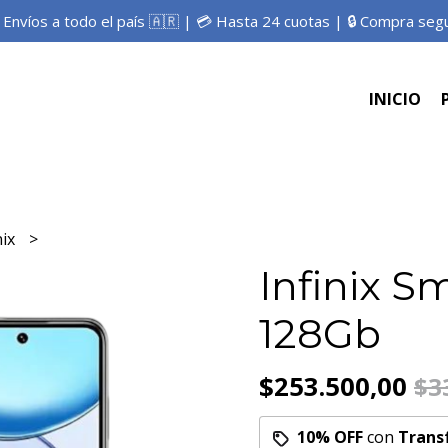
 Envíos a todo el país 🇦🇷 | 💳 Hasta 24 cuotas | 🔒 Compra seg
INICIO
nix
Infinix S
128Gb
$253.500,00
$3
10% OFF
con
Trans