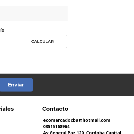
vío
CALCULAR
Enviar
iales
Contacto
ecomercadocba@hotmail.com
03515168964
Av General Paz 120, Cordoba Capital