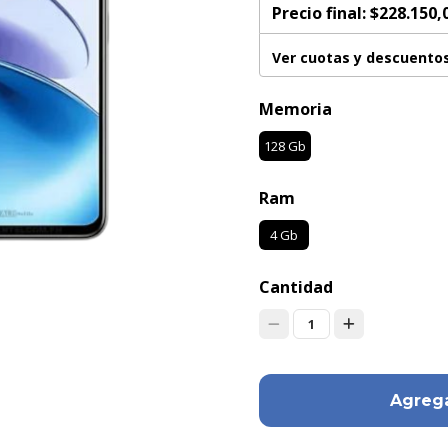
Precio final:
$228.150,
Ver cuotas y descuento
Memoria
128 Gb
Ram
4 Gb
Cantidad
1
Agrega