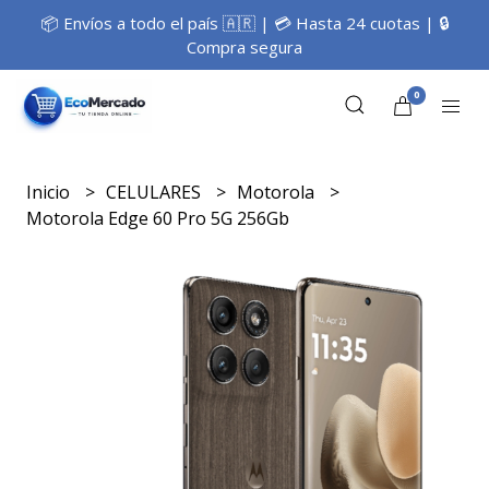
📦 Envíos a todo el país 🇦🇷 | 💳 Hasta 24 cuotas | 🔒
Compra segura
0
Inicio
CELULARES
Motorola
Motorola Edge 60 Pro 5G 256Gb