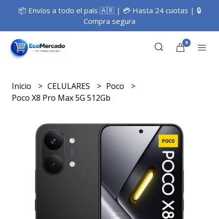
📦 Envíos a todo el país 🇦🇷 | 💳 Hasta 24 cuotas | 🔒
Compra segura
0
Inicio
CELULARES
Poco
Poco X8 Pro Max 5G 512Gb