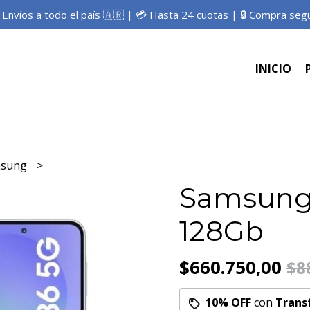
 Envíos a todo el país 🇦🇷 | 💳 Hasta 24 cuotas | 🔒 Compra seg
INICIO
msung
Samsung
128Gb
$660.750,00
$8
10% OFF
con
Trans