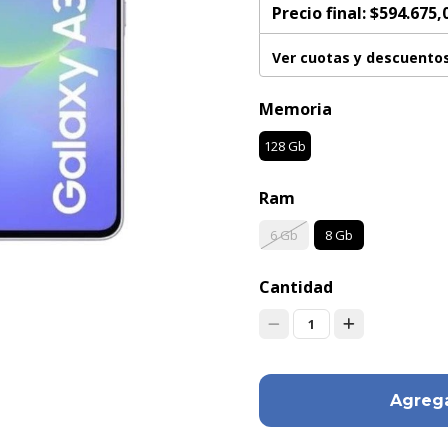
Precio final:
$594.675,
Ver cuotas y descuento
Memoria
128 Gb
Ram
6 Gb
8 Gb
Cantidad
1
Agrega