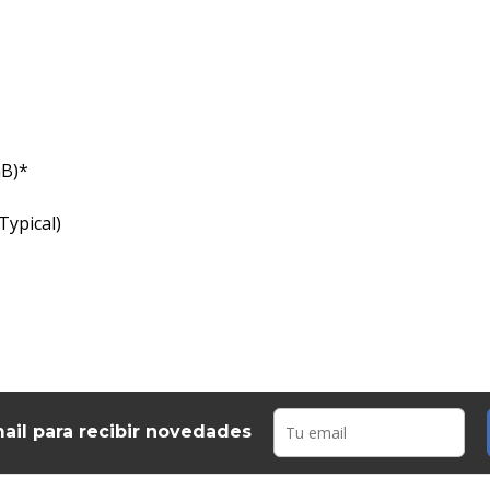
GB)*
Typical)
ail para recibir novedades