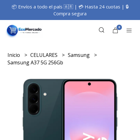
📦 Envíos a todo el país 🇦🇷 | 💳 Hasta 24 cuotas | 🔒
Compra segura
0
Inicio
CELULARES
Samsung
Samsung A37 5G 256Gb