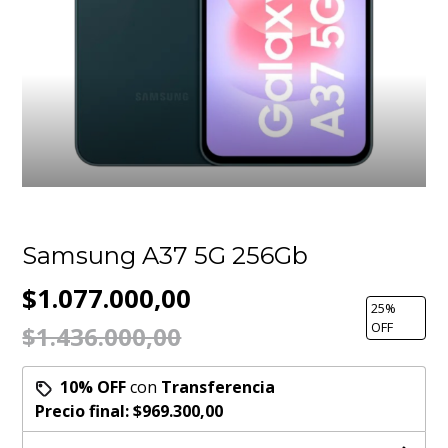
Samsung A37 5G 256Gb
$1.077.000,00
25
%
OFF
$1.436.000,00
10% OFF
con
Transferencia
Precio final:
$969.300,00