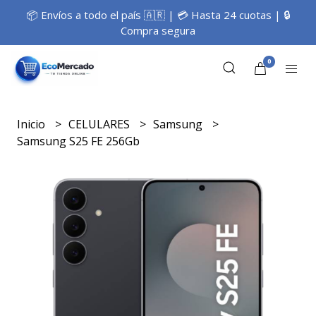
📦 Envíos a todo el país 🇦🇷 | 💳 Hasta 24 cuotas | 🔒
Compra segura
0
Inicio
CELULARES
Samsung
Samsung S25 FE 256Gb