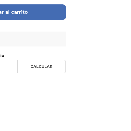
r al carrito
vío
CALCULAR