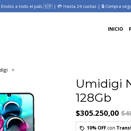
 Envíos a todo el país 🇦🇷 | 💳 Hasta 24 cuotas | 🔒 Compra seg
INICIO
digi
Umidigi 
128Gb
$305.250,00
$4
10% OFF
con
Trans