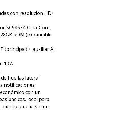
gadas con resolución HD+
soc SC9863A Octa-Core,
128GB ROM (expandible
(principal) + auxiliar AI;
de 10W.
.
de huellas lateral,
a notificaciones.
o económico con un
eas básicas, ideal para
amiento amplio sin un