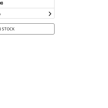
00
s
N STOCK