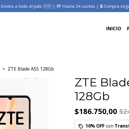
 Envíos a todo el país 🇦🇷 | 💳 Hasta 24 cuotas | 🔒 Compra seg
INICIO
ZTE Blade A55 128Gb
ZTE Blad
128Gb
$186.750,00
$2
10% OFF
con
Trans