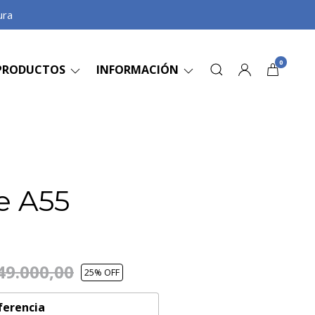
ura
0
PRODUCTOS
INFORMACIÓN
e A55
49.000,00
25
% OFF
ferencia