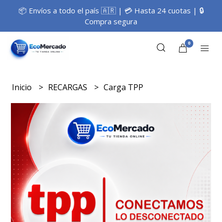
📦 Envíos a todo el país 🇦🇷 | 💳 Hasta 24 cuotas | 🔒
Compra segura
0
Inicio
RECARGAS
Carga TPP